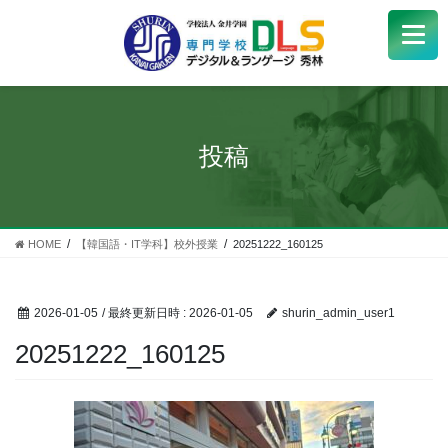
学校紹介
+
学科・コース
+
投稿
受験生
+
学生サポート
HOME
【韓国語・IT学科】校外授業
20251222_160125
企業の方へ
2026-01-05
/ 最終更新日時 :
2026-01-05
shurin_admin_user1
Q&A
+
20251222_160125
アクセス