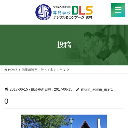
学校紹介
+
学科・コース
+
投稿
受験生
+
学生サポート
HOME
清里銀河塾に行って来ました
0
企業の方へ
2017-06-15
/ 最終更新日時 :
2017-06-15
shurin_admin_user1
Q&A
+
0
アクセス