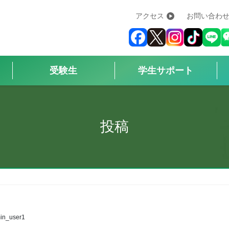
アクセス
お問い合わ
学校紹介
+
学科・コース
+
受験生
学生サポート
受験生
+
学生サポート
投稿
企業の方へ
Q&A
+
アクセス
in_user1