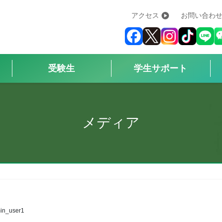
アクセス
お問い合わ
学校紹介
+
学科・コース
+
受験生
学生サポート
受験生
+
学生サポート
メディア
企業の方へ
Q&A
+
アクセス
in_user1