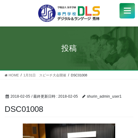
学校紹介
+
学科・コース
+
投稿
受験生
+
学生サポート
HOME
1月31日 スピーチ大会開催
DSC01008
企業の方へ
2018-02-05
/ 最終更新日時 :
2018-02-05
shurin_admin_user1
Q&A
+
DSC01008
アクセス