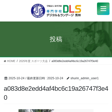
学校紹介
+
学科・コース
+
投稿
受験生
+
学生サポート
HOME
2025年度 スポーツ大会
a083d8e2edd4af4bc6c19a26747f3e40
企業の方へ
2025-10-24
/ 最終更新日時 :
2025-10-24
shurin_admin_user1
Q&A
+
a083d8e2edd4af4bc6c19a26747f3e4
0
アクセス