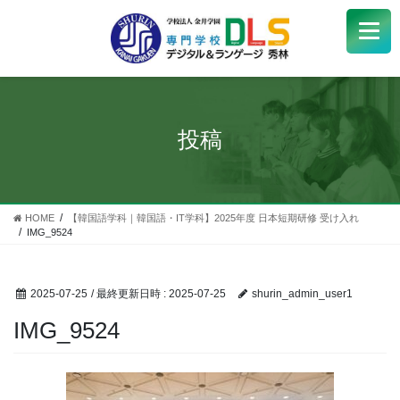
学校紹介
+
学科・コース
+
投稿
受験生
+
学生サポート
HOME
【韓国語学科｜韓国語・IT学科】2025年度 日本短期研修 受け入れ
IMG_9524
企業の方へ
2025-07-25
/ 最終更新日時 :
2025-07-25
shurin_admin_user1
Q&A
+
IMG_9524
アクセス