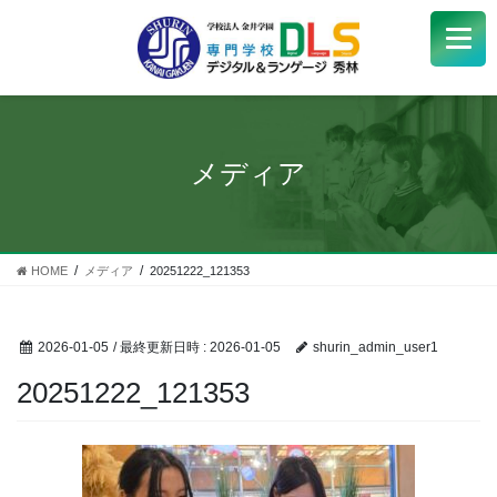
学校紹介
+
学科・コース
+
メディア
受験生
+
学生サポート
HOME
メディア
20251222_121353
企業の方へ
2026-01-05
/ 最終更新日時 :
2026-01-05
shurin_admin_user1
Q&A
+
20251222_121353
アクセス