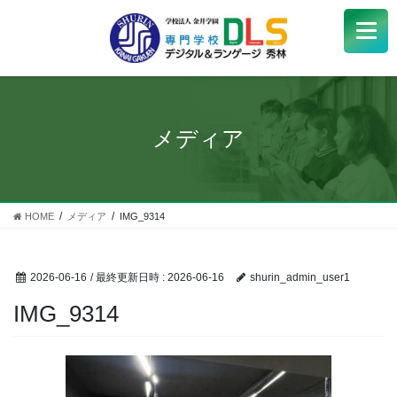
学校紹介
+
学科・コース
+
メディア
受験生
+
学生サポート
HOME
メディア
IMG_9314
企業の方へ
2026-06-16
/ 最終更新日時 :
2026-06-16
shurin_admin_user1
Q&A
+
IMG_9314
アクセス