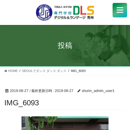
学校紹介
+
学科・コース
+
投稿
受験生
+
学生サポート
HOME
SEOULでダンス ダンス ダンス
IMG_6093
企業の方へ
2019-08-27
/ 最終更新日時 :
2019-08-27
shurin_admin_user1
Q&A
+
IMG_6093
アクセス