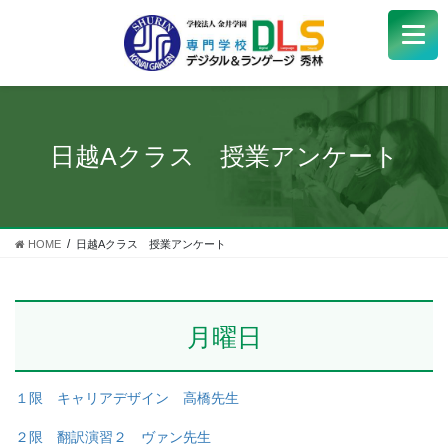
学校紹介
+
学科・コース
+
日越Aクラス 授業アンケート
受験生
+
学生サポート
HOME
日越Aクラス 授業アンケート
企業の方へ
月曜日
Q&A
+
アクセス
１限 キャリアデザイン 高橋先生
２限 翻訳演習２ ヴァン先生