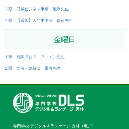
３限 日越ビジネス事情 池添先生
４限 【選択】入門中国語 徐蓓先生
金曜日
１限 通訳演習２ フィエン先生
２限 文法・読解２ 齋藤先生
専門学校 デジタル＆ランゲージ 秀林（亀戸）