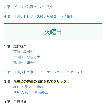
お問い合わせ
３限 ビジネス知識２ ハイ先生
資料請求
４限 【選択】ビジネス検定対策２ ハイ先生
OPENキャンパス
火曜日
１限 選択授業
英語 島田先生
中国語 徐蓓先生
韓国語 趙先生
２限 【選択】医療コミュニケーション ヴァン先生
３限
※担当の
先生の名前
を見てクリック！
JLPT対策２ 山崎先生
JLPT対策２ 片岡先生
４限 選択授業