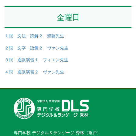
金曜日
１限 文法・読解２ 齋藤先生
２限 文字・語彙２ ヴァン先生
３限 通訳演習１ フィエン先生
４限 通訳演習２ ヴァン先生
専門学校 デジタル＆ランゲージ 秀林（亀戸）