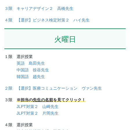
お問い合わせ
３限 キャリアデザイン２ 高橋先生
資料請求
４限 【選択】ビジネス検定対策２ ハイ先生
OPENキャンパス
火曜日
１限 選択授業
英語 島田先生
中国語 徐蓓先生
韓国語 趙先生
２限 【選択】医療コミュニケーション ヴァン先生
３限
※担当の
先生の名前
を見てクリック！
JLPT対策２ 山崎先生
JLPT対策２ 片岡先生
４限 選択授業