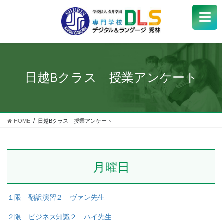
学校紹介
+
学科・コース
+
日越Bクラス 授業アンケート
受験生
+
学生サポート
HOME
日越Bクラス 授業アンケート
企業の方へ
月曜日
Q&A
+
アクセス
１限 翻訳演習２ ヴァン先生
２限 ビジネス知識２ ハイ先生