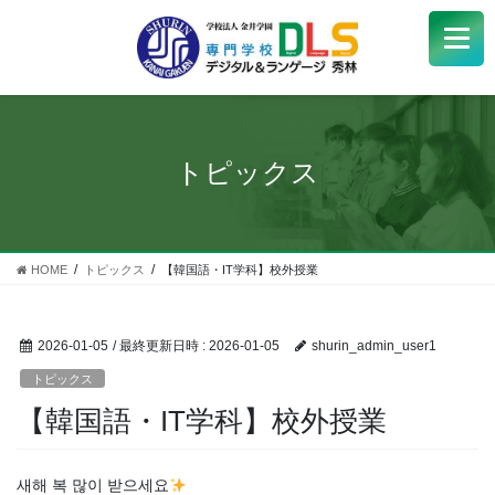
学校紹介
+
学科・コース
+
トピックス
受験生
+
学生サポート
HOME
トピックス
【韓国語・IT学科】校外授業
企業の方へ
2026-01-05
/ 最終更新日時 :
2026-01-05
shurin_admin_user1
Q&A
+
トピックス
【韓国語・IT学科】校外授業
アクセス
새해 복 많이 받으세요