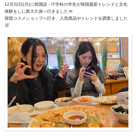
お問い合わせ
12月22日(月)に韓国語・IT学科の学生が韓国最新トレンドと文化
体験をしに新大久保へ行きました
資料請求
韓国コスメショップへ行き、人気商品やトレンドを調査しました
OPENキャンパス