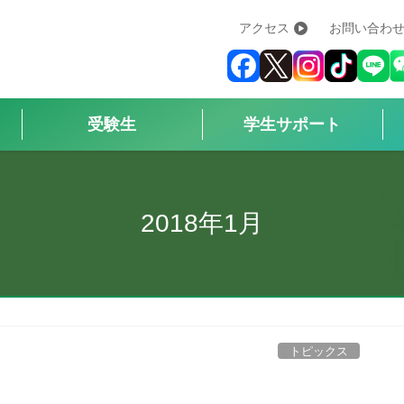
アクセス
お問い合わ
学校紹介
+
学科・コース
+
受験生
学生サポート
受験生
+
学生サポート
2018年1月
企業の方へ
Q&A
+
トピックス
アクセス