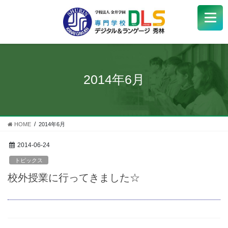
学校紹介
+
学科・コース
+
2014年6月
受験生
+
学生サポート
HOME
2014年6月
企業の方へ
2014-06-24
トピックス
Q&A
+
校外授業に行ってきました☆
アクセス