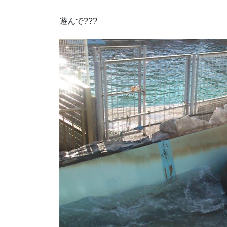
遊んで???