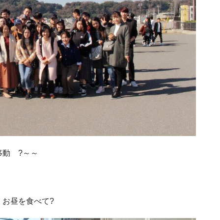
動 ?～～
お昼を食べて?