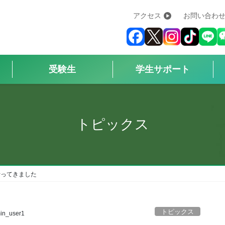
アクセス
お問い合わ
学校紹介
+
学科・コース
+
受験生
学生サポート
受験生
+
学生サポート
トピックス
企業の方へ
Q&A
+
行ってきました
アクセス
トピックス
in_user1