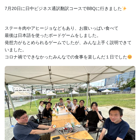
お問い合わせ
7月20日に日中ビジネス通訳翻訳コースでBBQに行きました
資料請求
ステーキ肉やアヒージョなどもあり、お腹いっぱい食べて
OPENキャンパス
最後は日本語を使ったボードゲームをしました。
発想力がもとめられるゲームでしたが、みんな上手く説明できて
いました。
コロナ禍でできなかったみんなでの食事を楽しんだ１日でした