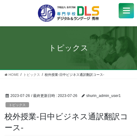
学校紹介
+
学科・コース
+
トピックス
受験生
+
学生サポート
HOME
トピックス
校外授業-日中ビジネス通訳翻訳コース-
企業の方へ
2023-07-26
/ 最終更新日時 :
2023-07-26
shurin_admin_user1
Q&A
+
トピックス
校外授業-日中ビジネス通訳翻訳コ
アクセス
ース-