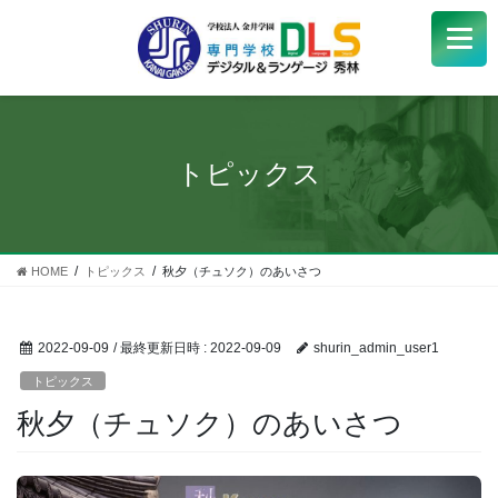
学校紹介
+
学科・コース
+
トピックス
受験生
+
学生サポート
HOME
トピックス
秋夕（チュソク）のあいさつ
企業の方へ
2022-09-09
/ 最終更新日時 :
2022-09-09
shurin_admin_user1
Q&A
+
トピックス
秋夕（チュソク）のあいさつ
アクセス