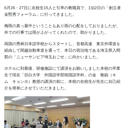
お問い合わせ
6月26・27日に在校生15人と引率の教職員で、1泊2日の「創立者
金煕秀フォーラム」に行ってきました。
資料請求
梅雨の真っ最中ということもあり雨の心配をしておりましたが、
OPENキャンパス
外での行事では雨が上がってくれたので、助かりました。
両国の秀林日本語学校からスタートし、首都高速 東京外環道を
経由して関越自動車道を通って、本日の宿泊地である埼玉県入間
郡の「ニューサンピア埼玉おごせ」に向かいました。
ホテルに到着後、研修施設にて講演をお願いしました本校の卒業
生で現在「目白大学 外国語学部韓国語学科」の金 敬鎬（キ
ム キョンホ）教授の講演の前に、本校の在校生が先生に自己紹
介を簡単にさせていただきました。