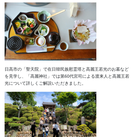
日高市の「聖天院」で在日韓民族慰霊塔と高麗王若光のお墓など
を見学し、「高麗神社」では第60代宮司による渡来人と高麗王若
光について詳しくご解説いただきました。