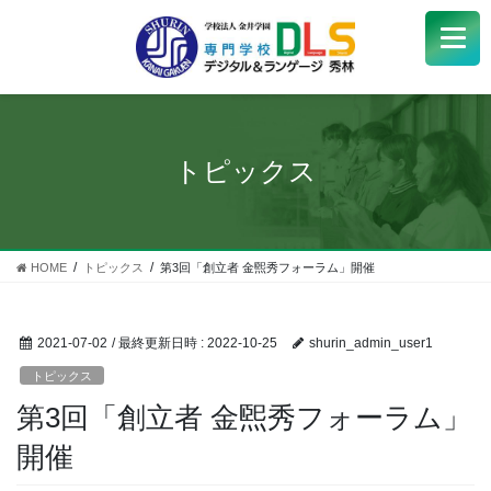
学校紹介
+
学科・コース
+
トピックス
受験生
+
学生サポート
HOME
トピックス
第3回「創立者 金煕秀フォーラム」開催
企業の方へ
2021-07-02
/ 最終更新日時 :
2022-10-25
shurin_admin_user1
Q&A
+
トピックス
第3回「創立者 金煕秀フォーラム」
アクセス
開催