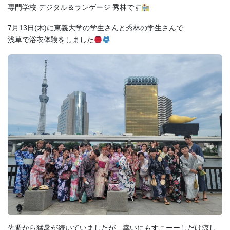
お問い合わせ
専門学校 デジタル＆ランゲージ 秀林です
7月13日(木)に東義大学の学生さんと秀林の学生さんで
資料請求
浅草で浴衣体験をしました
OPENキャンパス
先週から猛暑が続いていましたが、幸いにもすこーーしだけ涼し