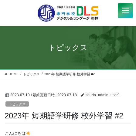
学校紹介
+
学科・コース
+
トピックス
受験生
+
学生サポート
HOME
トピックス
2023年 短期語学研修 校外学習 #2
企業の方へ
2023-07-19
/ 最終更新日時 :
2023-07-18
shurin_admin_user1
Q&A
+
トピックス
2023年 短期語学研修 校外学習 #2
アクセス
こんにちは