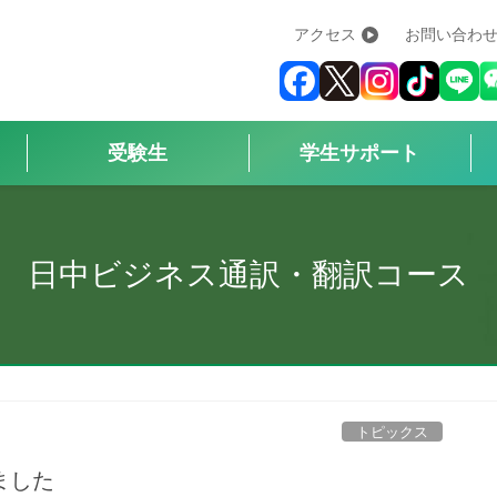
アクセス
お問い合わ
学校紹介
+
学科・コース
+
受験生
学生サポート
受験生
+
学生サポート
日中ビジネス通訳・翻訳コース
企業の方へ
Q&A
+
トピックス
アクセス
ました