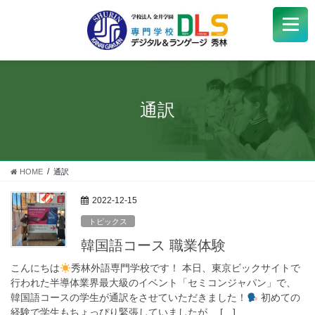
学校紹介
+
学科・コース
+
通訳
受験生
+
学生サポート
HOME
通訳
企業の方へ
2022-12-15
トピックス
Q&A
+
韓国語コース 職業体験
こんにちは
秀林外語専門学校です！ 本日、東京ビックサイトで
アクセス
行われた半導体業界最大級のイベント「セミコンジャパン」で、
韓国語コースの学生が通訳をさせていただきました！
初めての
経験で学生もちょっぴり緊張していましたが、 […]