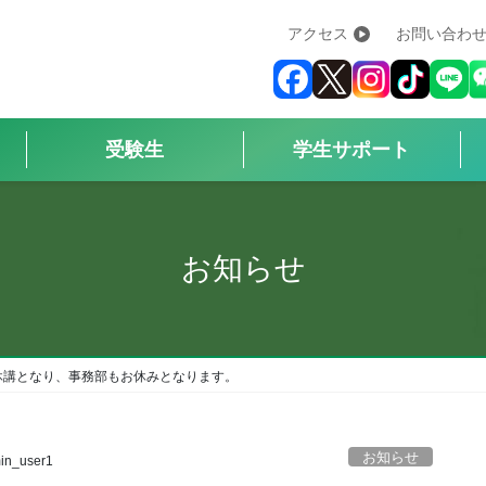
アクセス
お問い合わ
学校紹介
+
学科・コース
+
受験生
学生サポート
受験生
+
学生サポート
お知らせ
企業の方へ
Q&A
+
休講となり、事務部もお休みとなります。
アクセス
お知らせ
in_user1