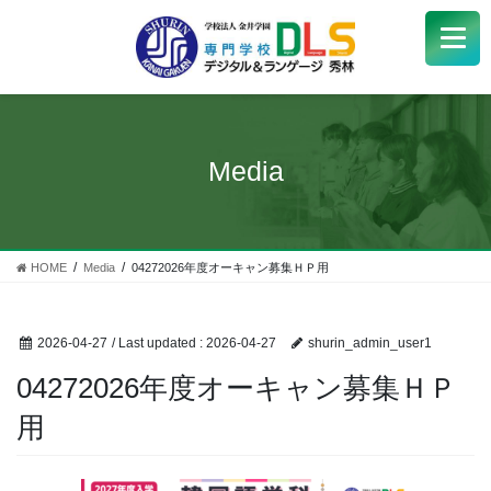
学校紹介
+
学科・コース
+
Media
受験生
+
学生サポート
HOME
Media
04272026年度オーキャン募集ＨＰ用
企業の方へ
2026-04-27
/ Last updated :
2026-04-27
shurin_admin_user1
Q&A
+
04272026年度オーキャン募集ＨＰ
用
アクセス