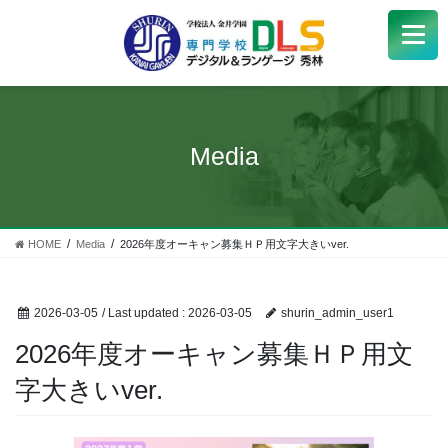
学校紹介
+
学科・コース
+
Media
受験生
+
学生サポート
HOME
Media
2026年度オーキャン募集ＨＰ用文字大きいver.
企業の方へ
2026-03-05
/ Last updated :
2026-03-05
shurin_admin_user1
Q&A
+
2026年度オーキャン募集ＨＰ用文
字大きいver.
アクセス