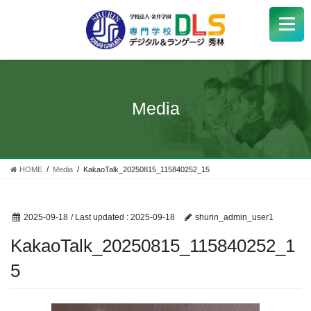
学校紹介
+
学科・コース
+
Media
受験生
+
学生サポート
HOME
Media
KakaoTalk_20250815_115840252_15
企業の方へ
2025-09-18
/ Last updated :
2025-09-18
shurin_admin_user1
Q&A
+
KakaoTalk_20250815_115840252_1
5
アクセス